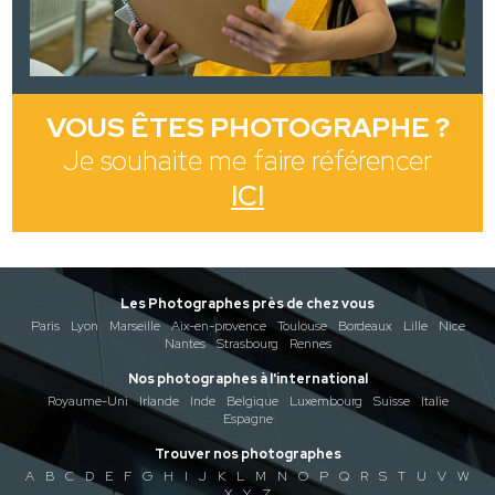
VOUS ÊTES PHOTOGRAPHE ?
Je souhaite me faire référencer
ICI
Les Photographes près de chez vous
Paris
Lyon
Marseille
Aix-en-provence
Toulouse
Bordeaux
Lille
Nice
Nantes
Strasbourg
Rennes
Nos photographes à l'international
Royaume-Uni
Irlande
Inde
Belgique
Luxembourg
Suisse
Italie
Espagne
Trouver nos photographes
A
B
C
D
E
F
G
H
I
J
K
L
M
N
O
P
Q
R
S
T
U
V
W
X
Y
Z