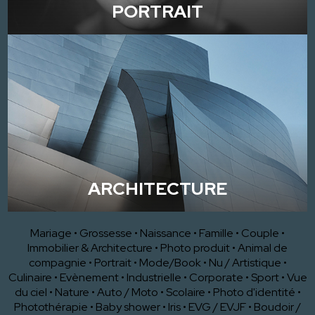
PORTRAIT
ARCHITECTURE
Mariage
•
Grossesse
•
Naissance
•
Famille
•
Couple
•
Immobilier & Architecture
•
Photo produit
•
Animal de
compagnie
•
Portrait
•
Mode/Book
•
Nu / Artistique
•
Culinaire
•
Evènement
•
Industrielle
•
Corporate
•
Sport
•
Vue
du ciel
•
Nature
•
Auto / Moto
•
Scolaire
•
Photo d'identité
•
Photothérapie
•
Baby shower
•
Iris
•
EVG / EVJF
•
Boudoir /